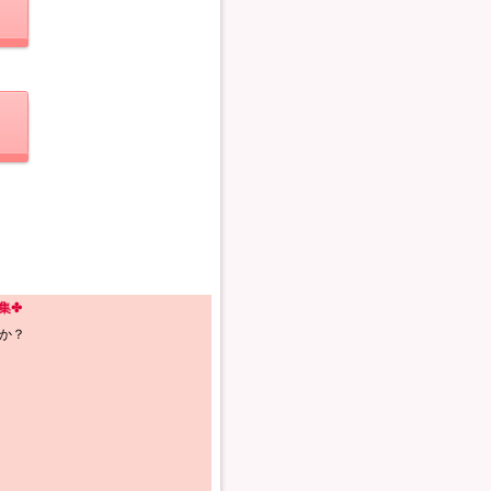
集✤
か？