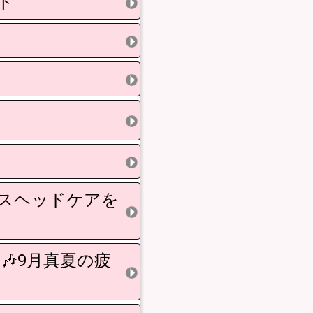
ト
ガスヘッドケアを
🎶9月真夏の疲