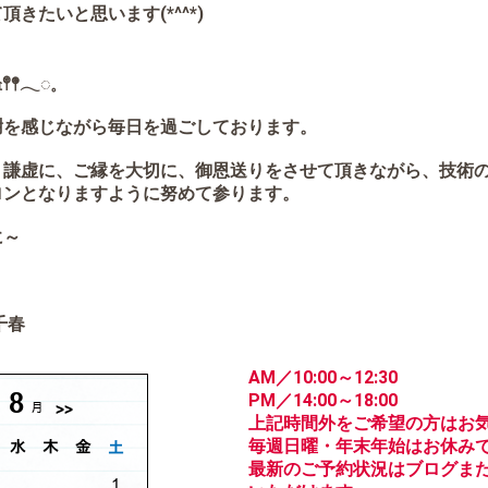
きたいと思います(*^^*)
𖠿𖤣𖤥𓂃◌𓈒
謝を感じながら毎日を過ごしております。
、謙虚に、ご縁を大切に、御恩送りをさせて頂きながら、技術
ロンとなりますように努めて参ります。
に～
花
千春
AM／10:00～12:30
PM／14:00～18:00
上記時間外をご希望の方はお
毎週日曜・年末年始はお休み
最新のご予約状況はブログまた