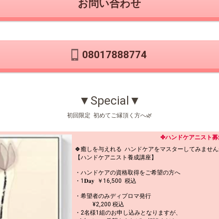
お問い合わせ
08017888774
▼Special▼
初回限定 初めてご縁頂く方へ🌿
✤ハンドケアニスト募
🍀癒しを与えれる ハンドケアをマスターしてみません
【ハンドケアニスト養成講座】
・ハンドケアの資格取得をご希望の方へ
・1‪𝐃𝐚𝐲‬ ￥16,500 税込
・希望者のみディプロマ発行
¥2,200 税込
・2名様1組のお申し込みとなりますが、