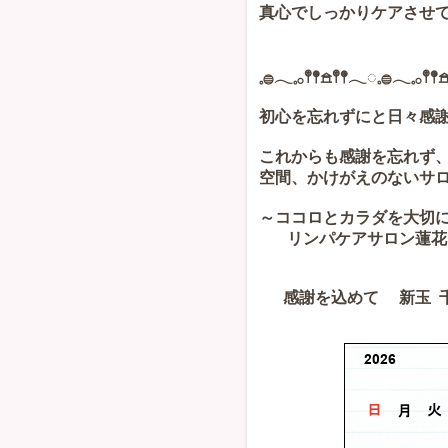
真心でしっかりケアさせて頂
𓈒𓐍𓂃𓈒𓂂𖤣𖤥𖠿𖤣𖤥𓂃◌𓈒𓐍𓂃𓈒𓂂𖤣𖤥
初心を忘れずにと日々感
これからも感謝を忘れず
空間、かけがえのないサ
～ココロとカラダを大切
リンパケアサロン蓮
感謝を込めて 新玉 