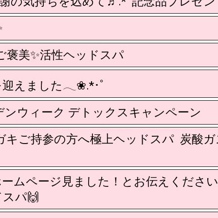
感謝の気持ちを込めて♬.*ﾟ記念品プレゼン
️
末ご褒美✨️活性ヘッドスパ
年を迎えました𓂃❀.*･ﾟ
ールデンウィーク デトックスキャンペーン
ガキご持参の方へ極上ヘッドスパ 炭酸
ホームページ見ました！とお伝えください
スパ🙌