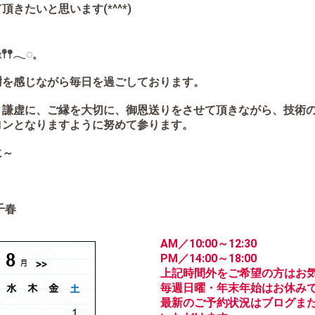
きたいと思います(*^^*)
𖠿𖤣𖤥𓂃◌𓈒
謝を感じながら毎日を過ごしております。
、謙虚に、ご縁を大切に、御恩送りをさせて頂きながら、技術
ロンとなりますように努めて参ります。
に～
花
千春
AM／10:00～12:30
PM／14:00～18:00
上記時間外をご希望の方はお
毎週日曜・年末年始はお休み
最新のご予約状況はブログまた