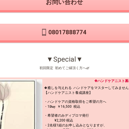
お問い合わせ
08017888774
▼Special▼
初回限定 初めてご縁頂く方へ🌿
✤ハンドケアニスト募
🍀癒しを与えれる ハンドケアをマスターしてみません
【ハンドケアニスト養成講座】
・ハンドケアの資格取得をご希望の方へ
・1‪𝐃𝐚𝐲‬ ￥16,500 税込
・希望者のみディプロマ発行
¥2,200 税込
・2名様1組のお申し込みとなりますが、