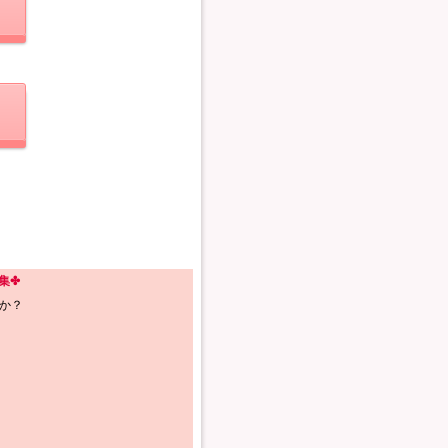
集✤
か？