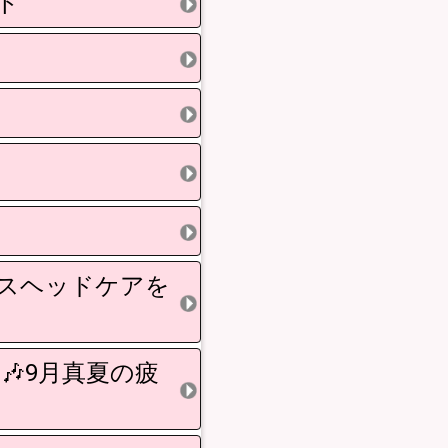
ト
ガスヘッドケアを
🎶9月真夏の疲