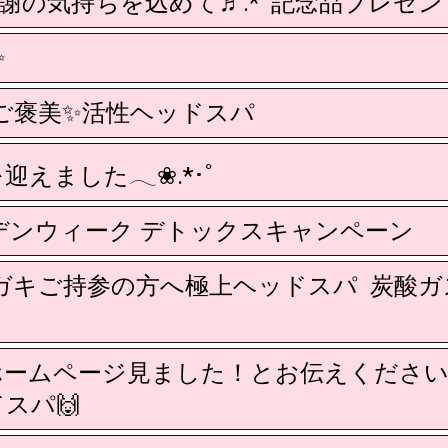
感謝の気持ちを込めて♬.*ﾟ記念品プレゼン
️
末ご褒美✨️活性ヘッドスパ
年を迎えました𓂃❀.*･ﾟ
ールデンウィーク デトックスキャンペーン
ガキご持参の方へ極上ヘッドスパ 炭酸
ホームページ見ました！とお伝えください
スパ🙌