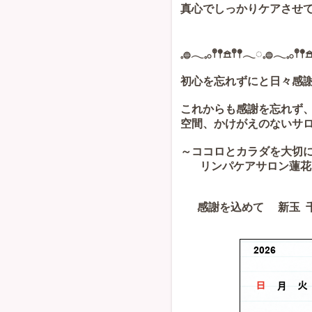
真心でしっかりケアさせて頂
𓈒𓐍𓂃𓈒𓂂𖤣𖤥𖠿𖤣𖤥𓂃◌𓈒𓐍𓂃𓈒𓂂𖤣𖤥
初心を忘れずにと日々感
これからも感謝を忘れず
空間、かけがえのないサ
～ココロとカラダを大切
リンパケアサロン蓮
感謝を込めて 新玉 