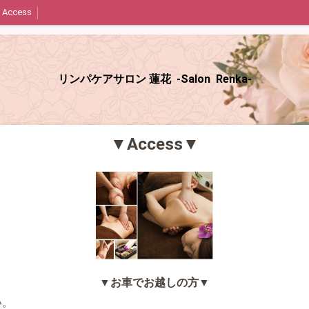
Access
リンパケアサロン 蓮花 -Salon Renka-
▼Access▼
▼お車でお越しの方▼
い。