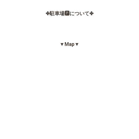
✤駐車場🅿️について✤
▼Map▼